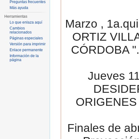
Preguntas frecuentes
Más ayuda
Herramientas
Marzo , 1a.qu
Lo que enlaza aquí
Cambios
relacionados
ORTIZ VILL
Páginas especiales
Versión para imprimir
CÓRDOBA ". 
Enlace permanente
Información de la
página
Jueves 11
DESIDE
ORIGENES 
Finales de ab