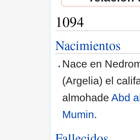
1094
Saltar a:
navegación
,
buscar
Nacimientos
Nace en Nedro
(Argelia) el calif
almohade
Abd a
Mumin
.
Fallecidos