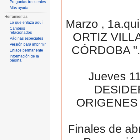
Preguntas frecuentes
Más ayuda
Herramientas
Marzo , 1a.qu
Lo que enlaza aquí
Cambios
relacionados
ORTIZ VILL
Páginas especiales
Versión para imprimir
CÓRDOBA ". 
Enlace permanente
Información de la
página
Jueves 11
DESIDE
ORIGENES 
Finales de ab