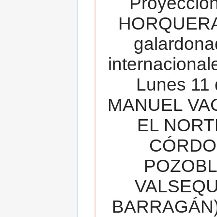
Proyecció
HORQUERA
galardona
internacionale
Lunes 11 
MANUEL VAC
EL NORT
CÓRDOB
POZOBL
VALSEQUIL
BARRAGÁN).T