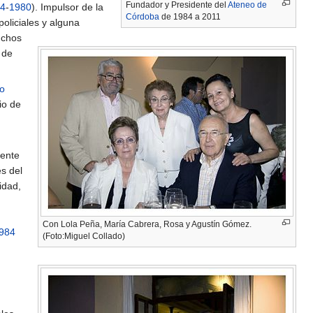
Fundador y Presidente del
Ateneo de
4
-
1980
). Impulsor de la
Córdoba
de 1984 a 2011
policiales y alguna
uchos
de
io
io de
dente
s del
idad,
Con Lola Peña, María Cabrera, Rosa y Agustín Gómez.
984
(Foto:Miguel Collado)