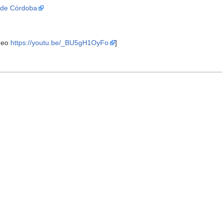
a de Córdoba
ídeo
https://youtu.be/_BU5gH1OyFo
]