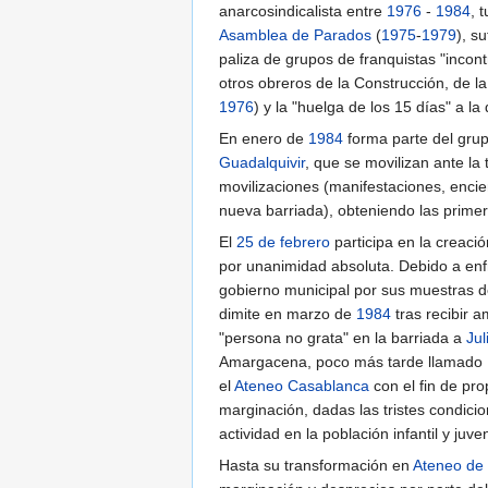
anarcosindicalista entre
1976
-
1984
, 
Asamblea de Parados
(
1975
-
1979
), s
paliza de grupos de franquistas "incon
otros obreros de la Construcción, de l
1976
) y la "huelga de los 15 días" a la 
En enero de
1984
forma parte del grupo
Guadalquivir
, que se movilizan ante la
movilizaciones (manifestaciones, encier
nueva barriada), obteniendo las primer
El
25 de febrero
participa en la creació
por unanimidad absoluta. Debido a enf
gobierno municipal por sus muestras d
dimite en marzo de
1984
tras recibir 
"persona no grata" en la barriada a
Jul
Amargacena, poco más tarde llamado
el
Ateneo Casablanca
con el fin de pro
marginación, dadas las tristes condic
actividad en la población infantil y juven
Hasta su transformación en
Ateneo de