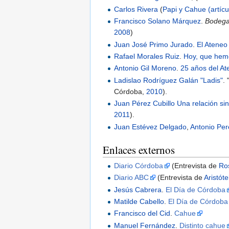
Carlos Rivera
(
Papi y Cahue (artícu
Francisco Solano Márquez
.
Bodega
2008
)
Juan José Primo Jurado
.
El Ateneo
Rafael Morales Ruiz
.
Hoy, que hem
Antonio Gil Moreno
.
25 años del A
Ladislao Rodríguez Galán "Ladis"
.
Córdoba,
2010
).
Juan Pérez Cubillo
Una relación s
2011
).
Juan Estévez Delgado
,
Antonio Pere
Enlaces externos
Diario Córdoba
(Entrevista de
Ro
Diario ABC
(Entrevista de
Aristót
Jesús Cabrera
.
El Día de Córdoba
Matilde Cabello
.
El Día de Córdoba
Francisco del Cid
.
Cahue
Manuel Fernández
.
Distinto cahue