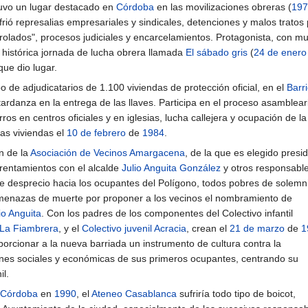
tuvo un lugar destacado en
Córdoba
en las movilizaciones obreras (
197
ufrió represalias empresariales y sindicales, detenciones y malos tratos 
trolados", procesos judiciales y encarcelamientos. Protagonista, con m
a histórica jornada de lucha obrera llamada
El sábado gris
(
24 de enero
que dio lugar.
 de adjudicatarios de 1.100 viviendas de protección oficial, en el
Barr
 tardanza en la entrega de las llaves. Participa en el proceso asamblear
ros en centros oficiales y en iglesias, lucha callejera y ocupación de la
as viviendas el
10 de febrero
de
1984
.
n de la
Asociación de Vecinos Amargacena
, de la que es elegido presi
rentamientos con el alcalde
Julio Anguita González
y otros responsable
e desprecio hacia los ocupantes del Polígono, todos pobres de solemn
amenazas de muerte por proponer a los vecinos el nombramiento de
io Anguita
. Con los padres de los componentes del Colectivo infantil
La Fiambrera
, y el
Colectivo juvenil Acracia
, crean el
21 de marzo
de
1
porcionar a la nueva barriada un instrumento de cultura contra la
iones sociales y económicas de sus primeros ocupantes, centrando su
il.
 Córdoba
en
1990
, el
Ateneo Casablanca
sufriría todo tipo de boicot,