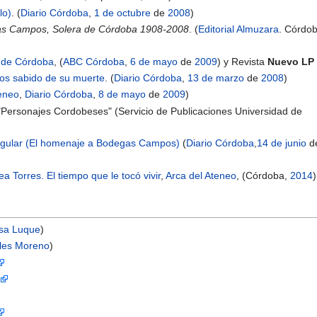
lo)
. (
Diario Córdoba
,
1 de octubre
de
2008
)
s Campos, Solera de Córdoba 1908-2008
. (
Editorial Almuzara
. Córdob
 de Córdoba
, (
ABC Córdoba
,
6 de mayo
de
2009
) y Revista
Nuevo LP
os sabido de su muerte
. (
Diario Córdoba
,
13 de marzo
de
2008
)
teneo
,
Diario Córdoba
,
8 de mayo
de
2009
)
 "Personajes Cordobeses" (Servicio de Publicaciones Universidad de
ingular (El homenaje a Bodegas Campos)
(
Diario Córdoba
,
14 de junio
d
a Torres. El tiempo que le tocó vivir
,
Arca del Ateneo
, (Córdoba,
2014
)
sa Luque
)
eles Moreno
)