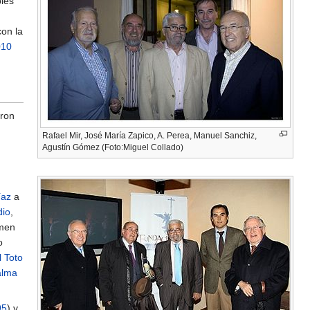
bles
con la
010
aron
Rafael Mir, José María Zapico, A. Perea, Manuel Sanchiz,
Agustín Gómez (Foto:Miguel Collado)
íaz
a
dio
,
amen
o
 Toto
alma
95
) y