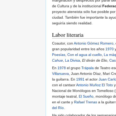
marginación y desprecios por parte de
de Cultura y de la institucional
Federac
proyecto ateneista sólo fue posible p
ciudad. También fue importante la ay
seguiría siendo realidad.
Labor literaria
Coautor, con
Antonio Gómez Romero
,
gran popularidad entre los años
1970
Poesías
,
Con el agua al cuello
,
La máq
Cahue
,
La Divisa
,
El diván de Elio
,
Cas
En
1978
el grupo
Trápala
de Teatro esc
Villanueva
, Juan Antonio Díaz, Mari 
la guitarra. En
1991
el actor
Juan Carlo
con el cantaor
Antonio Muñoz El Toto
y
Nacional de Monólogos en Tomelloso 
montaje teatral,
El Sueño
, monólogo d
en el cante y
Rafael Trenas
a la guitar
del Río
.
Ha sido colaborador de los semanario