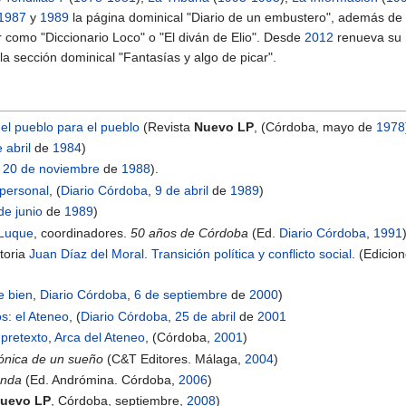
1987
y
1989
la página dominical "Diario de un embustero", además de 
or como "Diccionario Loco" o "El diván de Elio". Desde
2012
renueva su
la sección dominical "Fantasías y algo de picar".
el pueblo para el pueblo
(Revista
Nuevo LP
, (Córdoba, mayo de
1978
 abril
de
1984
)
,
20 de noviembre
de
1988
).
 personal
, (
Diario Córdoba
,
9 de abril
de
1989
)
de junio
de
1989
)
Luque
, coordinadores.
50 años de Córdoba
(Ed.
Diario Córdoba
,
1991
storia
Juan Díaz del Moral
.
Transición política y conflicto social
. (Edicio
e bien
,
Diario Córdoba
,
6 de septiembre
de
2000
)
s: el Ateneo
, (
Diario Córdoba
,
25 de abril
de
2001
 pretexto
,
Arca del Ateneo
, (Córdoba,
2001
)
ónica de un sueño
(C&T Editores. Málaga,
2004
)
anda
(Ed. Andrómina. Córdoba,
2006
)
uevo LP
, Córdoba, septiembre,
2008
)