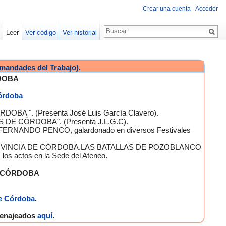
Crear una cuenta
Acceder
Leer
Ver código
Ver historial
mandades del Trabajo).
DOBA
Córdoba
OBA ". (Presenta José Luis García Clavero).
S DE CÓRDOBA". (Presenta J.L.G.C).
 FERNANDO PENCO, galardonado en diversos Festivales
A PROVINCIA DE CÓRDOBA.LAS BATALLAS DE POZOBLANCO
 actos en la Sede del Ateneo.
E CÓRDOBA
e Córdoba
.
omenajeados
aquí
.