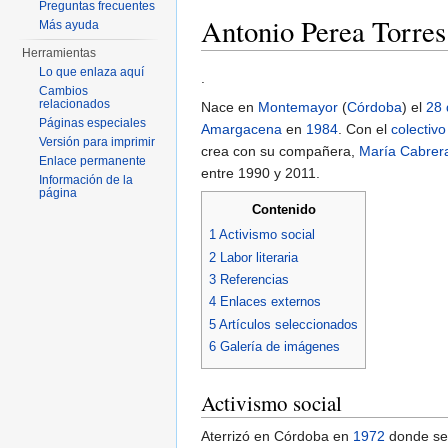
Preguntas frecuentes
Antonio Perea Torres
Más ayuda
Herramientas
Saltar a:
navegación
,
buscar
Lo que enlaza aquí
.
Cambios
relacionados
Nace en
Montemayor
(
Córdoba
) el
28 
Páginas especiales
Amargacena
en
1984
. Con el
colectivo
Versión para imprimir
crea con su compañera,
María Cabre
Enlace permanente
entre 1990 y 2011.
Información de la
página
Contenido
1
Activismo social
2
Labor literaria
3
Referencias
4
Enlaces externos
5
Artículos seleccionados
6
Galería de imágenes
Activismo social
Aterrizó en Córdoba en
1972
donde se 