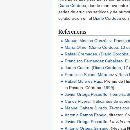
Diario Córdoba
, donde mantuvo entre
series de artículos satíricos y de hum
colaboración en el
Diario Córdoba
con 
Referencias
Manuel Medina González
.
Poesía d
María Olmo
. (
Diario Córdoba
,
13 de
Rafael Cremades
. (
Diario Córdoba
Francisco Fernández Caballero
.
El
Juana Castro
. (
Diario Córdoba
,
17 
Francisco Solano Márquez
y
Rosa 
Rafael Morales Ruiz
. Premio de Hi
la Posada. Córdoba,
1999
)
Javier Ortega Posadillo
.
Hombría d
Carlos Rivera
.
Traficantes de sueño
Manuel Gahete Jurado
.
Textos con
Antonio Ramos Espejo
, director.
Cr
Javier Ortega Posadillo
,
La vida m
Antonio Ortega Serrano
, (Revista
N