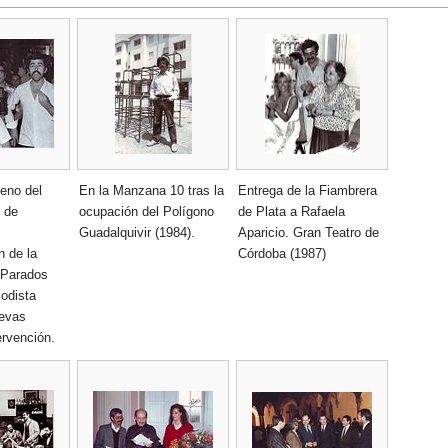
leno del
En la Manzana 10 tras la
Entrega de la Fiambrera
 de
ocupación del Polígono
de Plata a Rafaela
Guadalquivir (1984).
Aparicio. Gran Teatro de
n de la
Córdoba (1987)
 Parados
iodista
evas
ervención.