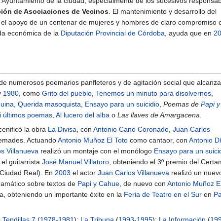
l Ayuntamiento de la ciudad, especialmente de los sucesivos responsa
ión de Asociaciones de Vecinos
. El mantenimiento y desarrollo del
or el apoyo de un centenar de mujeres y hombres de claro compromiso 
uda económica de la
Diputación Provincial de Córdoba
, ayuda que en
2
 de numerosos poemarios panfleteros y de agitación social que alcanz
y
1980
, como
Grito del pueblo
,
Tenemos un minuto para disolvernos
,
uina
,
Querida masoquista
,
Ensayo para un suicidio
,
Poemas de
Papi y
i últimos poemas
,
Al lucero del alba
o
Las llaves de Amargacena
.
enificó la obra
La Divisa
, con
Antonio Cano Coronado
,
Juan Carlos
Cremades. Actuando
Antonio Muñoz El Toto
como cantaor, con
Antonio D
s Villanueva
realizó un montaje con el monólogo
Ensayo para un suici
 el guitarrista
José Manuel Villatoro
, obteniendo el 3º premio del Cert
(Ciudad Real). En
2003
el actor
Juan Carlos Villanueva
realizó un nuev
ramático sobre textos de
Papi y Cahue
, de nuevo con
Antonio Muñoz El
ra, obteniendo un importante éxito en la
Feria de Teatro en el Sur
en
P
s
Tendillas 7
(
1978
-
1981
);
La Tribuna
(
1993
-
1995
);
La Información
(
19