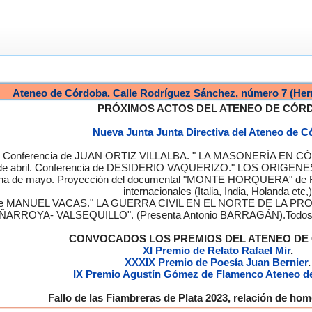
Ateneo de Córdoba. Calle Rodríguez Sánchez, número 7 (Her
PRÓXIMOS ACTOS DEL ATENEO DE CÓR
Nueva Junta Junta Directiva del Ateneo de 
a. Conferencia de JUAN ORTIZ VILLALBA. " LA MASONERÍA EN CÓRD
de abril. Conferencia de DESIDERIO VAQUERIZO." LOS ORIGENE
semana de mayo. Proyección del documental "MONTE HORQUERA" de
internacionales (Italia, India, Holanda etc,)
cia de MANUEL VACAS." LA GUERRA CIVIL EN EL NORTE DE L
ÑARROYA- VALSEQUILLO". (Presenta Antonio BARRAGÁN).Todos los
CONVOCADOS LOS PREMIOS DEL ATENEO D
XI Premio de Relato Rafael Mir
.
XXXIX Premio de Poesía Juan Bernier
.
IX Premio Agustín Gómez de Flamenco Ateneo d
Fallo de las Fiambreras de Plata 2023, relación de h