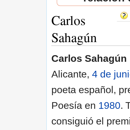
Carlos
Sahagún
Saltar a:
navegación
,
buscar
Carlos Sahagún 
Alicante,
4 de jun
poeta español, pr
Poesía en
1980
. 
consiguió el prem