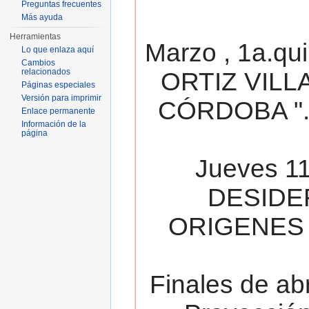
Preguntas frecuentes
Más ayuda
Herramientas
Marzo , 1a.qu
Lo que enlaza aquí
Cambios
relacionados
ORTIZ VILL
Páginas especiales
Versión para imprimir
CÓRDOBA ". 
Enlace permanente
Información de la
página
Jueves 11
DESIDE
ORIGENES 
Finales de ab