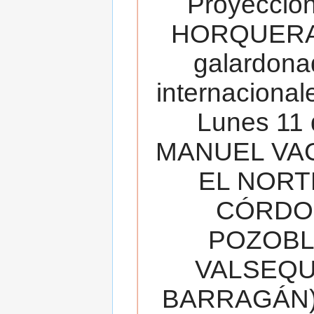
Proyecció
HORQUERA
galardona
internacionale
Lunes 11 
MANUEL VAC
EL NORT
CÓRDOB
POZOBL
VALSEQUIL
BARRAGÁN).T