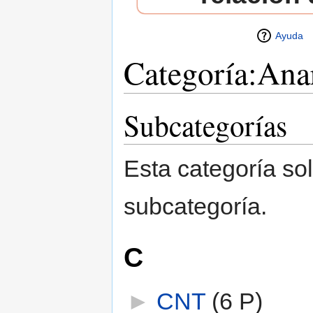
Ayuda
Categoría:An
Saltar a:
navegación
,
buscar
Subcategorías
Esta categoría sol
subcategoría.
C
►
CNT
‎
(6 P)