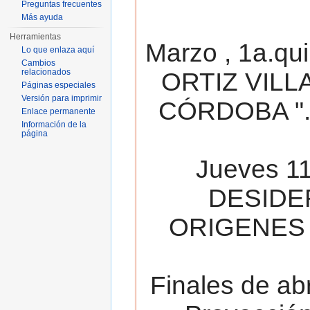
Preguntas frecuentes
Más ayuda
Herramientas
Marzo , 1a.qu
Lo que enlaza aquí
Cambios
relacionados
ORTIZ VILL
Páginas especiales
Versión para imprimir
CÓRDOBA ". 
Enlace permanente
Información de la
página
Jueves 11
DESIDE
ORIGENES 
Finales de ab