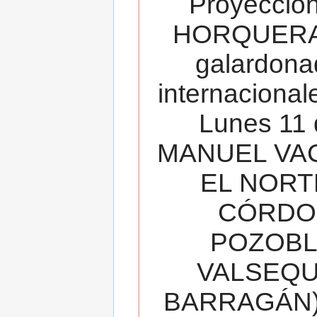
Proyecció
HORQUERA
galardona
internacionale
Lunes 11 
MANUEL VAC
EL NORT
CÓRDOB
POZOBL
VALSEQUIL
BARRAGÁN).T