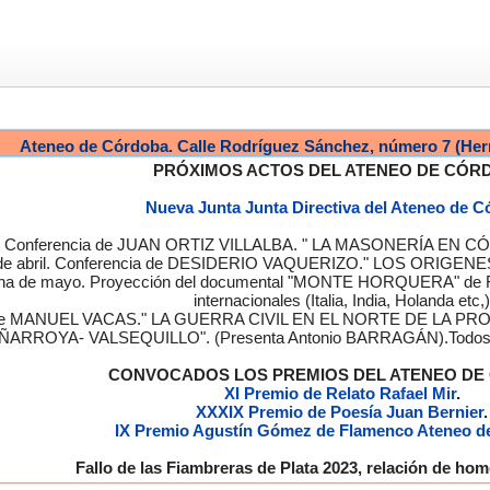
Ateneo de Córdoba. Calle Rodríguez Sánchez, número 7 (Her
PRÓXIMOS ACTOS DEL ATENEO DE CÓR
Nueva Junta Junta Directiva del Ateneo de 
a. Conferencia de JUAN ORTIZ VILLALBA. " LA MASONERÍA EN CÓRD
de abril. Conferencia de DESIDERIO VAQUERIZO." LOS ORIGENE
semana de mayo. Proyección del documental "MONTE HORQUERA" de
internacionales (Italia, India, Holanda etc,)
cia de MANUEL VACAS." LA GUERRA CIVIL EN EL NORTE DE L
ÑARROYA- VALSEQUILLO". (Presenta Antonio BARRAGÁN).Todos los
CONVOCADOS LOS PREMIOS DEL ATENEO D
XI Premio de Relato Rafael Mir
.
XXXIX Premio de Poesía Juan Bernier
.
IX Premio Agustín Gómez de Flamenco Ateneo d
Fallo de las Fiambreras de Plata 2023, relación de h