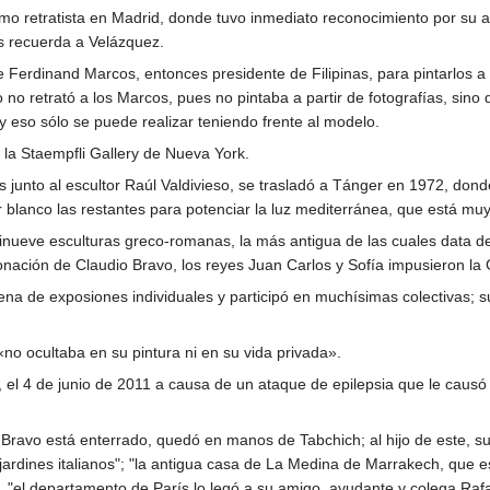
mo retratista en Madrid, donde tuvo inmediato reconocimiento por su a
s recuerda a Velázquez.
e Ferdinand Marcos, entonces presidente de Filipinas, para pintarlos 
o no retrató a los Marcos, pues no pintaba a partir de fotografías, sino
, y eso sólo se puede realizar teniendo frente al modelo.
 la Staempfli Gallery de Nueva York.
 junto al escultor Raúl Valdivieso, se trasladó a Tánger en 1972, do
 blanco las restantes para potenciar la luz mediterránea, que está muy
nueve esculturas greco-romanas, la más antigua de las cuales data de
ación de Claudio Bravo, los reyes Juan Carlos y Sofía impusieron la G
tena de exposiones individuales y participó en muchísimas colectivas; 
o ocultaba en su pintura ni en su vida privada».
 el 4 de junio de 2011 a causa de un ataque de epilepsia que le causó
avo está enterrado, quedó en manos de Tabchich; al hijo de este, su ah
 jardines italianos"; "la antigua casa de La Medina de Marrakech, que 
, "el departamento de París lo legó a su amigo, ayudante y colega Rafae