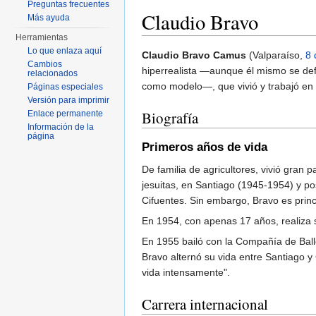
Preguntas frecuentes
Claudio Bravo
Más ayuda
Herramientas
Saltar a:
navegación
,
buscar
Lo que enlaza aquí
Claudio Bravo Camus
(Valparaíso,
8 
Cambios
hiperrealista —aunque él mismo se defi
relacionados
como modelo—, que vivió y trabajó en 
Páginas especiales
Versión para imprimir
Biografía
Enlace permanente
Información de la
página
Primeros años de vida
De familia de agricultores, vivió gran p
jesuitas, en Santiago (1945-1954) y po
Cifuentes. Sin embargo, Bravo es prin
En 1954, con apenas 17 años, realiza s
En 1955 bailó con la Compañía de Balle
Bravo alternó su vida entre Santiago y
vida intensamente".
Carrera internacional