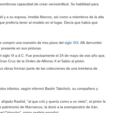
sombrosa capacidad de crear verosimilitud. Su habilidad para
a él y a su esposa, Imelda Marcos, así como a miembros de la alta
 que prefería tener al modelo en el lugar. Decía que había que
nde compró una mansión de tres pisos del
siglo XIX
. Allí derrumbó
 presente en sus pinturas.
l siglo VI a.d.C. Fue precisamente el 24 de mayo de ese año que,
ran Cruz de la Orden de Alfonso X el Sabio al pintor.
sus obras forman parte de las colecciones de una treintena de
 dos infartos, según informó Bashir Tabchich, su compañero y
ijado Rashid, "al que crió y quería como a un nieto", el pintor le
es patrimonio de Marruecos, la donó a la exemperatriz de Irán,
l Cidoncha", pintor realista español.