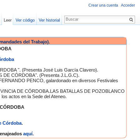
Crear una cuenta
Acceder
Leer
Ver código
Ver historial
mandades del Trabajo).
DOBA
Córdoba
OBA ". (Presenta José Luis García Clavero).
S DE CÓRDOBA". (Presenta J.L.G.C).
 FERNANDO PENCO, galardonado en diversos Festivales
A PROVINCIA DE CÓRDOBA.LAS BATALLAS DE POZOBLANCO
 actos en la Sede del Ateneo.
E CÓRDOBA
e Córdoba
.
omenajeados
aquí
.