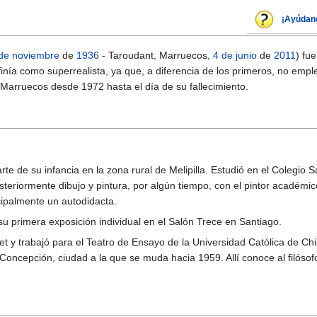
¡Ayúdan
de noviembre
de
1936
- Taroudant, Marruecos,
4 de junio
de
2011
) fue
nía como superrealista, ya que, a diferencia de los primeros, no emple
Marruecos desde 1972 hasta el día de su fallecimiento.
arte de su infancia en la zona rural de Melipilla. Estudió en el Colegio S
steriormente dibujo y pintura, por algún tiempo, con el pintor académ
cipalmente un autodidacta.
u primera exposición individual en el Salón Trece en Santiago.
t y trabajó para el Teatro de Ensayo de la Universidad Católica de Ch
 Concepción, ciudad a la que se muda hacia 1959. Allí conoce al filóso