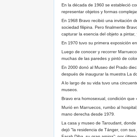
En la década de 1960 se estableció co
representar objetos y formas compleja
En 1968 Bravo recibió una invitación d
sociedad filipina. Pero finalmente Brav
capturar la esencia del objeto a pintar
En 1970 tuvo su primera exposición en
Luego de conocer y recorrer Marruecos
muchas de las paredes y pintó de color
En 2000 donó al Museo del Prado dieci
después de inaugurar la muestra La don
A lo largo de su vida tuvo una cincuen
museos.
Bravo era homosexual, condición que «n
Murió en Marruecos, rumbo al hospital,
mano derecha desde 1979.
La casa y museo de Taroudant, donde Br
dejó "la residencia de Tánger, con sus
Farah Diba, su gran amiga"; por último