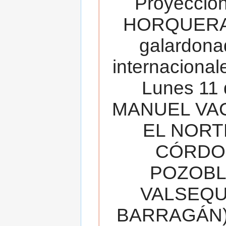
Proyecció
HORQUERA
galardona
internacionale
Lunes 11 
MANUEL VAC
EL NORT
CÓRDOB
POZOBL
VALSEQUIL
BARRAGÁN).T