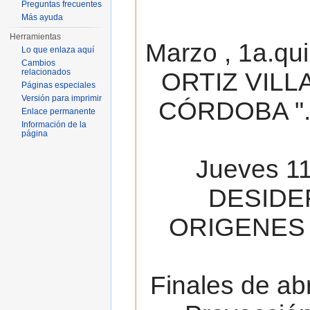
Preguntas frecuentes
Más ayuda
Herramientas
Marzo , 1a.qu
Lo que enlaza aquí
Cambios
relacionados
ORTIZ VILL
Páginas especiales
Versión para imprimir
CÓRDOBA ". 
Enlace permanente
Información de la
página
Jueves 11
DESIDE
ORIGENES 
Finales de ab