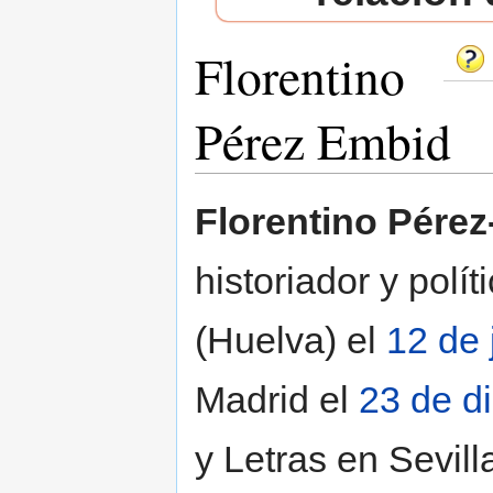
Florentino
Pérez Embid
Saltar a:
navegación
,
buscar
Florentino Pére
historiador y polí
(Huelva) el
12 de 
Madrid el
23 de d
y Letras en Sevill