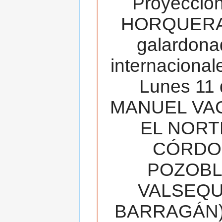
Proyecció
HORQUERA
galardona
internacionale
Lunes 11 
MANUEL VAC
EL NORT
CÓRDOB
POZOBL
VALSEQUIL
BARRAGÁN).T