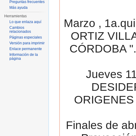
Preguntas frecuentes
Más ayuda
Herramientas
Marzo , 1a.qu
Lo que enlaza aquí
Cambios
relacionados
ORTIZ VILL
Páginas especiales
Versión para imprimir
CÓRDOBA ". 
Enlace permanente
Información de la
página
Jueves 11
DESIDE
ORIGENES 
Finales de ab