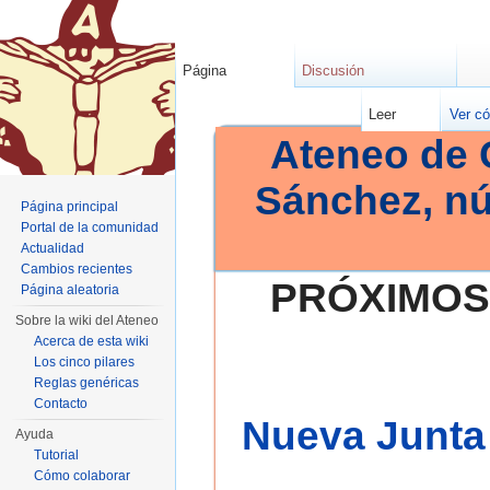
Página
Discusión
Leer
Ver có
Ateneo de 
Sánchez, n
Página principal
Portal de la comunidad
Actualidad
Cambios recientes
PRÓXIMOS
Página aleatoria
Sobre la wiki del Ateneo
Acerca de esta wiki
Los cinco pilares
Reglas genéricas
Contacto
Nueva Junta 
Ayuda
Tutorial
Cómo colaborar