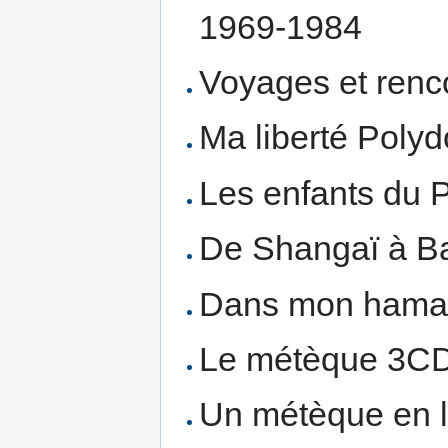
1969-1984
Voyages et ren
Ma liberté Poly
Les enfants du 
De Shangaï à B
Dans mon hama
Le métèque 3CD
Un métèque en l