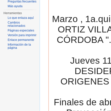
Preguntas frecuentes
Más ayuda
Herramientas
Marzo , 1a.qu
Lo que enlaza aquí
Cambios
relacionados
ORTIZ VILL
Páginas especiales
Versión para imprimir
CÓRDOBA ". 
Enlace permanente
Información de la
página
Jueves 11
DESIDE
ORIGENES 
Finales de ab