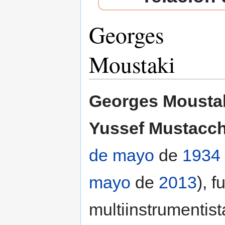
Georges
Moustaki
Saltar a:
navegación
,
buscar
Georges Mousta
Yussef Mustacch
de mayo
de
1934
mayo
de
2013
), 
multiinstrumentist