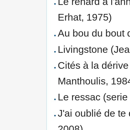
Le renard à l'an
Erhat, 1975)
Au bou du bout 
Livingstone (Je
Cités à la dériv
Manthoulis, 198
Le ressac (serie
J'ai oublié de t
2008)