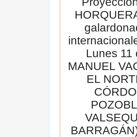
Proyecció
HORQUERA
galardona
internacionale
Lunes 11 
MANUEL VAC
EL NORT
CÓRDOB
POZOBL
VALSEQUIL
BARRAGÁN).T