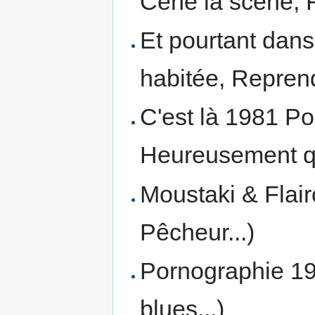
Cène la scène, Fi
Et pourtant dans
habitée, Reprends
C'est là 1981 Pol
Heureusement qu'i
Moustaki & Flai
Pêcheur...)
Pornographie 19
blues...)