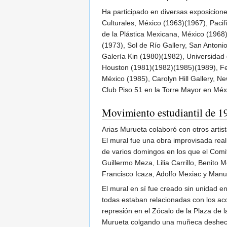
Ha participado en diversas exposicion
Culturales, México (1963)(1967), Pacifi
de la Plástica Mexicana, México (1968)
(1973), Sol de Río Gallery, San Antoni
Galería Kin (1980)(1982), Universidad
Houston (1981)(1982)(1985)(1989), Fer
México (1985), Carolyn Hill Gallery, N
Club Piso 51 en la Torre Mayor en Mé
Movimiento estudiantil de 1
Arias Murueta colaboró con otros artis
El mural fue una obra improvisada real
de varios domingos en los que el Comi
Guillermo Meza, Lilia Carrillo, Benit
Francisco Icaza, Adolfo Mexiac y Manu
El mural en sí fue creado sin unidad en
todas estaban relacionadas con los ac
represión en el Zócalo de la Plaza de 
Murueta colgando una muñeca deshecha