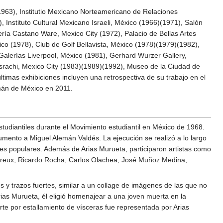
963), Institutio Mexicano Norteamericano de Relaciones
, Instituto Cultural Mexicano Israeli, México (1966)(1971), Salón
ería Castano Ware, Mexico City (1972), Palacio de Bellas Artes
ico (1978), Club de Golf Bellavista, México (1978)(1979)(1982),
Galerías Liverpool, México (1981), Gerhard Wurzer Gallery,
israchi, Mexico City (1983)(1989)(1992), Museo de la Ciudad de
timas exhibiciones incluyen una retrospectiva de su trabajo en el
mán de México en 2011.
studiantiles durante el Movimiento estudiantil en México de 1968.
mento a Miguel Alemán Valdés. La ejecución se realizó a lo largo
es populares. Además de Arias Murueta, participaron artistas como
 Preux, Ricardo Rocha, Carlos Olachea, José Muñoz Medina,
es y trazos fuertes, similar a un collage de imágenes de las que no
ias Murueta, él eligió homenajear a una joven muerta en la
rte por estallamiento de vísceras fue representada por Arias