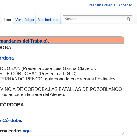
Crear una cuenta
Acceder
Leer
Ver código
Ver historial
mandades del Trabajo).
DOBA
Córdoba
OBA ". (Presenta José Luis García Clavero).
S DE CÓRDOBA". (Presenta J.L.G.C).
 FERNANDO PENCO, galardonado en diversos Festivales
A PROVINCIA DE CÓRDOBA.LAS BATALLAS DE POZOBLANCO
 actos en la Sede del Ateneo.
E CÓRDOBA
e Córdoba
.
omenajeados
aquí
.