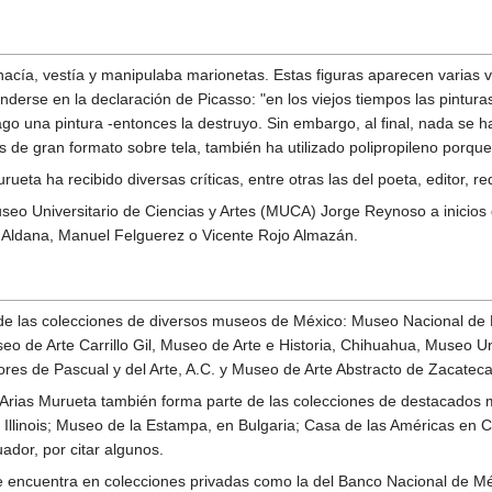
hacía, vestía y manipulaba marionetas. Estas figuras aparecen varias 
derse en la declaración de Picasso: "en los viejos tiempos las pintur
 una pintura -entonces la destruyo. Sin embargo, al final, nada se ha 
de gran formato sobre tela, también ha utilizado polipropileno porque 
urueta ha recibido diversas críticas, entre otras las del poeta, editor, 
seo Universitario de Ciencias y Artes (MUCA) Jorge Reynoso a inicios
Aldana, Manuel Felguerez o Vicente Rojo Almazán.
 de las colecciones de diversos museos de México: Museo Nacional de
o de Arte Carrillo Gil, Museo de Arte e Historia, Chihuahua, Museo 
es de Pascual y del Arte, A.C. y Museo de Arte Abstracto de Zacatecas
 de Arias Murueta también forma parte de las colecciones de destacad
Illinois; Museo de la Estampa, en Bulgaria; Casa de las Américas en C
ador, por citar algunos.
se encuentra en colecciones privadas como la del Banco Nacional de 