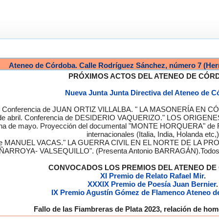
Ateneo de Córdoba. Calle Rodríguez Sánchez, número 7 (Her
PRÓXIMOS ACTOS DEL ATENEO DE CÓR
Nueva Junta Junta Directiva del Ateneo de 
a. Conferencia de JUAN ORTIZ VILLALBA. " LA MASONERÍA EN CÓRD
de abril. Conferencia de DESIDERIO VAQUERIZO." LOS ORIGENE
semana de mayo. Proyección del documental "MONTE HORQUERA" de
internacionales (Italia, India, Holanda etc,)
cia de MANUEL VACAS." LA GUERRA CIVIL EN EL NORTE DE L
ÑARROYA- VALSEQUILLO". (Presenta Antonio BARRAGÁN).Todos los
CONVOCADOS LOS PREMIOS DEL ATENEO D
XI Premio de Relato Rafael Mir
.
XXXIX Premio de Poesía Juan Bernier
.
IX Premio Agustín Gómez de Flamenco Ateneo d
Fallo de las Fiambreras de Plata 2023, relación de h