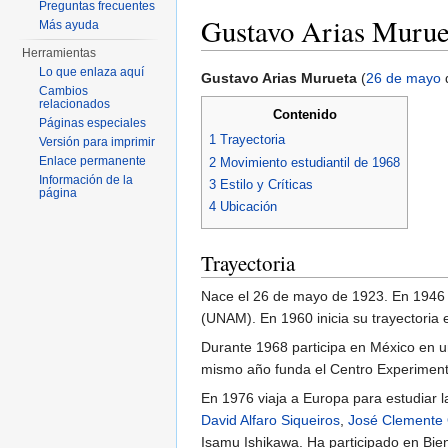
Preguntas frecuentes
Gustavo Arias Murue
Más ayuda
Herramientas
Saltar a:
navegación
,
buscar
Lo que enlaza aquí
Gustavo Arias Murueta
(
26 de mayo
Cambios
relacionados
Contenido
Páginas especiales
1
Trayectoria
Versión para imprimir
Enlace permanente
2
Movimiento estudiantil de 1968
Información de la
3
Estilo y Críticas
página
4
Ubicación
Trayectoria
Nace el 26 de mayo de 1923. En 1946 i
(UNAM). En 1960 inicia su trayectoria e
Durante 1968 participa en México en un
mismo año funda el Centro Experimenta
En 1976 viaja a Europa para estudiar l
David Alfaro Siqueiros
,
José Clemente
Isamu Ishikawa. Ha participado en Biena