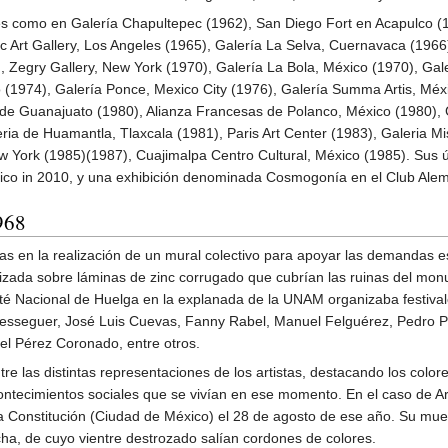
es como en Galería Chapultepec (1962), San Diego Fort en Acapulco (1
c Art Gallery, Los Angeles (1965), Galería La Selva, Cuernavaca (1966)
, Zegry Gallery, New York (1970), Galería La Bola, México (1970), Gal
o (1974), Galería Ponce, Mexico City (1976), Galería Summa Artis, Méx
 de Guanajuato (1980), Alianza Francesas de Polanco, México (1980), 
ia de Huamantla, Tlaxcala (1981), Paris Art Center (1983), Galeria M
ew York (1985)(1987), Cuajimalpa Centro Cultural, México (1985). Sus úl
xico in 2010, y una exhibición denominada Cosmogonía en el Club Ale
968
tas en la realización de un mural colectivo para apoyar las demandas e
izada sobre láminas de zinc corrugado que cubrían las ruinas del monu
té Nacional de Huelga en la explanada de la UNAM organizaba festival
o Messeguer, José Luis Cuevas, Fanny Rabel, Manuel Felguérez, Pedro
el Pérez Coronado, entre otros.
tre las distintas representaciones de los artistas, destacando los color
ontecimientos sociales que se vivían en ese momento. En el caso de Ar
la Constitución (Ciudad de México) el 28 de agosto de ese año. Su mue
, de cuyo vientre destrozado salían cordones de colores.