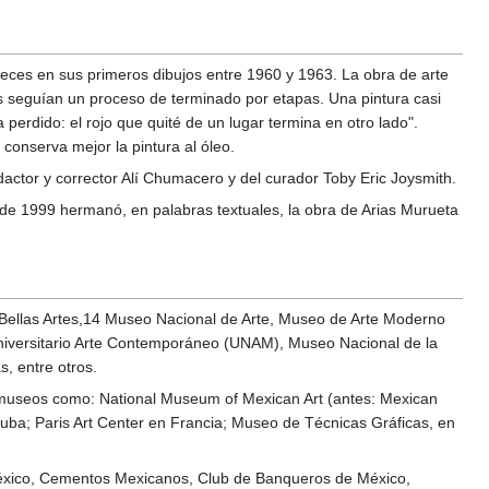
veces en sus primeros dibujos entre 1960 y 1963. La obra de arte
as seguían un proceso de terminado por etapas. Una pintura casi
perdido: el rojo que quité de un lugar termina en otro lado".
conserva mejor la pintura al óleo.
redactor y corrector Alí Chumacero y del curador Toby Eric Joysmith.
 de 1999 hermanó, en palabras textuales, la obra de Arias Murueta
 Bellas Artes,14 Museo Nacional de Arte, Museo de Arte Moderno
Universitario Arte Contemporáneo (UNAM), Museo Nacional de la
, entre otros.
os museos como: National Museum of Mexican Art (antes: Mexican
uba; Paris Art Center en Francia; Museo de Técnicas Gráficas, en
México, Cementos Mexicanos, Club de Banqueros de México,