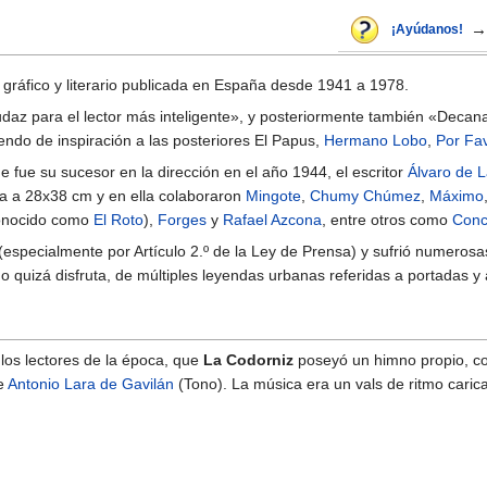
→
¡Ayúdanos!
gráfico y literario publicada en España desde 1941 a 1978.
az para el lector más inteligente», y posteriormente también «Decana
endo de inspiración a las posteriores El Papus,
Hermano Lobo
,
Por Fa
e fue su sucesor en la dirección en el año 1944, el escritor
Álvaro de L
ta a 28x38 cm y en ella colaboraron
Mingote
,
Chumy Chúmez
,
Máximo
conocido como
El Roto
),
Forges
y
Rafael Azcona
, entre otros como
Conc
(especialmente por Artículo 2.º de la Ley de Prensa) y sufrió numeros
o quizá disfruta, de múltiples leyendas urbanas referidas a portadas 
 los lectores de la época, que
La Codorniz
poseyó un himno propio, com
de
Antonio Lara de Gavilán
(Tono). La música era un vals de ritmo caric