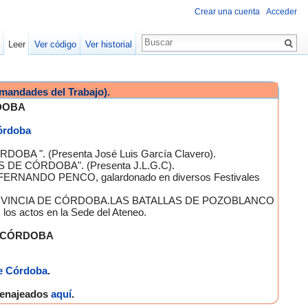
Crear una cuenta
Acceder
Leer
Ver código
Ver historial
mandades del Trabajo).
DOBA
Córdoba
OBA ". (Presenta José Luis García Clavero).
S DE CÓRDOBA". (Presenta J.L.G.C).
 FERNANDO PENCO, galardonado en diversos Festivales
A PROVINCIA DE CÓRDOBA.LAS BATALLAS DE POZOBLANCO
 actos en la Sede del Ateneo.
E CÓRDOBA
e Córdoba
.
omenajeados
aquí
.