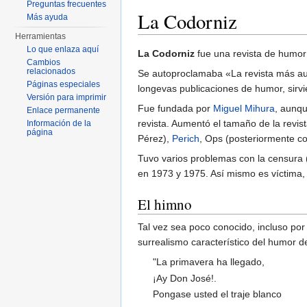
Preguntas frecuentes
La Codorniz
Más ayuda
Herramientas
Saltar a:
navegación
,
buscar
Lo que enlaza aquí
La Codorniz
fue una revista de humor 
Cambios
relacionados
Se autoproclamaba «La revista más aud
Páginas especiales
longevas publicaciones de humor, sirvi
Versión para imprimir
Fue fundada por
Miguel Mihura
, aunqu
Enlace permanente
revista. Aumentó el tamaño de la revis
Información de la
página
Pérez),
Perich
, Ops (posteriormente 
Tuvo varios problemas con la censura 
en 1973 y 1975. Así mismo es víctima, 
El himno
Tal vez sea poco conocido, incluso por
surrealismo característico del humor 
"La primavera ha llegado,
¡Ay Don José!.
Pongase usted el traje blanco