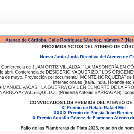
Ateneo de Córdoba. Calle Rodríguez Sánchez, número 7 (Her
PRÓXIMOS ACTOS DEL ATENEO DE CÓR
Nueva Junta Junta Directiva del Ateneo de 
a. Conferencia de JUAN ORTIZ VILLALBA. " LA MASONERÍA EN CÓRD
de abril. Conferencia de DESIDERIO VAQUERIZO." LOS ORIGENE
semana de mayo. Proyección del documental "MONTE HORQUERA" de
internacionales (Italia, India, Holanda etc,)
cia de MANUEL VACAS." LA GUERRA CIVIL EN EL NORTE DE L
ÑARROYA- VALSEQUILLO". (Presenta Antonio BARRAGÁN).Todos los
CONVOCADOS LOS PREMIOS DEL ATENEO D
XI Premio de Relato Rafael Mir
.
XXXIX Premio de Poesía Juan Bernier
.
IX Premio Agustín Gómez de Flamenco Ateneo d
Fallo de las Fiambreras de Plata 2023, relación de h