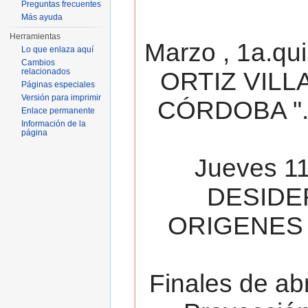
Preguntas frecuentes
Más ayuda
Herramientas
Marzo , 1a.qu
Lo que enlaza aquí
Cambios
relacionados
ORTIZ VILL
Páginas especiales
Versión para imprimir
CÓRDOBA ". 
Enlace permanente
Información de la
página
Jueves 11
DESIDE
ORIGENES 
Finales de ab