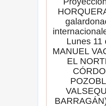
Proyecció
HORQUERA
galardona
internacionale
Lunes 11 
MANUEL VAC
EL NORT
CÓRDOB
POZOBL
VALSEQUIL
BARRAGÁN).T