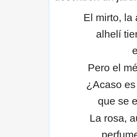
El mirto, la
alhelí ti
e
Pero el mé
¿Acaso es 
que se e
La rosa, a
perfume