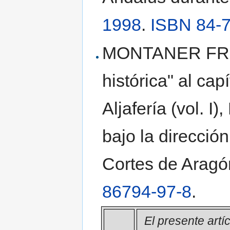
1998
.
ISBN 84-
MONTANER FRUTO
histórica" al ca
Aljafería (vol. I
bajo la direcció
Cortes de Arag
86794-97-8
.
El presente artí