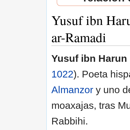
Yusuf ibn Har
ar-Ramadi
Saltar a:
navegación
,
buscar
Yusuf ibn Harun
1022
). Poeta his
Almanzor
y uno de
moaxajas, tras M
Rabbihi.