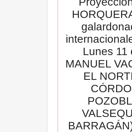
Proyecció
HORQUERA
galardona
internacionale
Lunes 11 
MANUEL VAC
EL NORT
CÓRDOB
POZOBL
VALSEQUIL
BARRAGÁN).T