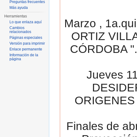
Preguntas frecuentes
Más ayuda
Herramientas
Marzo , 1a.qu
Lo que enlaza aquí
Cambios
relacionados
ORTIZ VILL
Páginas especiales
Versión para imprimir
CÓRDOBA ". 
Enlace permanente
Información de la
página
Jueves 11
DESIDE
ORIGENES 
Finales de ab