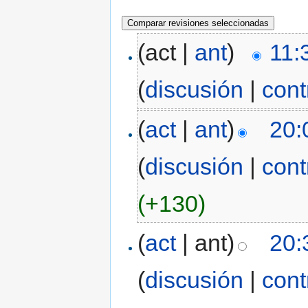
(act |
ant
)
11:
(
discusión
|
cont
(
act
|
ant
)
20:
(
discusión
|
cont
(+130)
(
act
| ant)
20:
(
discusión
|
cont