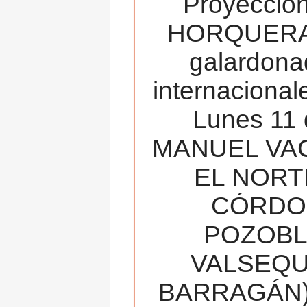
Proyecció
HORQUERA
galardona
internacionale
Lunes 11 
MANUEL VAC
EL NORT
CÓRDOB
POZOBL
VALSEQUIL
BARRAGÁN).T