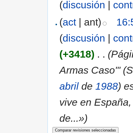
(
discusión
|
cont
(
act
| ant)
16:
(
discusión
|
cont
(+3418)
‎
. .
(Pági
Armas Caso''' (
abril
de
1988
) e
vive en España,
de...»)