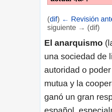
(
dif
)
← Revisión ante
siguiente → (dif)
Saltar a:
navegación
,
buscar
El anarquismo
(l
una sociedad de li
autoridad o poder
mutua y la cooper
ganó un gran respa
español, especial