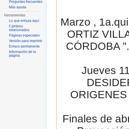
Preguntas frecuentes
Más ayuda
Herramientas
Marzo , 1a.qu
Lo que enlaza aquí
Cambios
relacionados
ORTIZ VILL
Páginas especiales
Versión para imprimir
CÓRDOBA ". 
Enlace permanente
Información de la
página
Jueves 11
DESIDE
ORIGENES 
Finales de ab