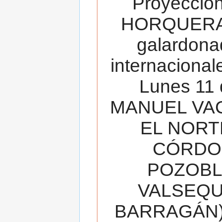
Proyecció
HORQUERA
galardona
internacionale
Lunes 11 
MANUEL VAC
EL NORT
CÓRDOB
POZOBL
VALSEQUIL
BARRAGÁN).T