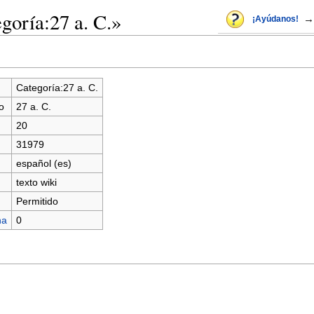
goría:27 a. C.»
→
¡Ayúdanos!
Categoría:27 a. C.
o
27 a. C.
20
31979
español (es)
texto wiki
Permitido
na
0