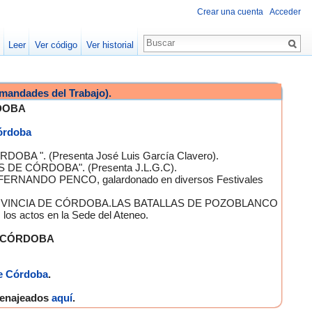
Crear una cuenta
Acceder
Leer
Ver código
Ver historial
mandades del Trabajo).
DOBA
Córdoba
OBA ". (Presenta José Luis García Clavero).
S DE CÓRDOBA". (Presenta J.L.G.C).
 FERNANDO PENCO, galardonado en diversos Festivales
A PROVINCIA DE CÓRDOBA.LAS BATALLAS DE POZOBLANCO
 actos en la Sede del Ateneo.
E CÓRDOBA
e Córdoba
.
omenajeados
aquí
.