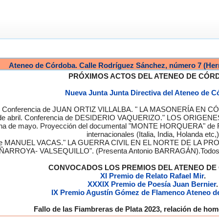
Ateneo de Córdoba. Calle Rodríguez Sánchez, número 7 (Her
PRÓXIMOS ACTOS DEL ATENEO DE CÓR
Nueva Junta Junta Directiva del Ateneo de 
a. Conferencia de JUAN ORTIZ VILLALBA. " LA MASONERÍA EN CÓRD
de abril. Conferencia de DESIDERIO VAQUERIZO." LOS ORIGENE
semana de mayo. Proyección del documental "MONTE HORQUERA" de
internacionales (Italia, India, Holanda etc,)
cia de MANUEL VACAS." LA GUERRA CIVIL EN EL NORTE DE L
ÑARROYA- VALSEQUILLO". (Presenta Antonio BARRAGÁN).Todos los
CONVOCADOS LOS PREMIOS DEL ATENEO D
XI Premio de Relato Rafael Mir
.
XXXIX Premio de Poesía Juan Bernier
.
IX Premio Agustín Gómez de Flamenco Ateneo d
Fallo de las Fiambreras de Plata 2023, relación de h