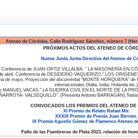
Ateneo de Córdoba. Calle Rodríguez Sánchez, número 7 (Her
PRÓXIMOS ACTOS DEL ATENEO DE CÓR
Nueva Junta Junta Directiva del Ateneo de 
a. Conferencia de JUAN ORTIZ VILLALBA. " LA MASONERÍA EN CÓRD
de abril. Conferencia de DESIDERIO VAQUERIZO." LOS ORIGENE
semana de mayo. Proyección del documental "MONTE HORQUERA" de
internacionales (Italia, India, Holanda etc,)
cia de MANUEL VACAS." LA GUERRA CIVIL EN EL NORTE DE L
ÑARROYA- VALSEQUILLO". (Presenta Antonio BARRAGÁN).Todos los
CONVOCADOS LOS PREMIOS DEL ATENEO D
XI Premio de Relato Rafael Mir
.
XXXIX Premio de Poesía Juan Bernier
.
IX Premio Agustín Gómez de Flamenco Ateneo d
Fallo de las Fiambreras de Plata 2023, relación de h