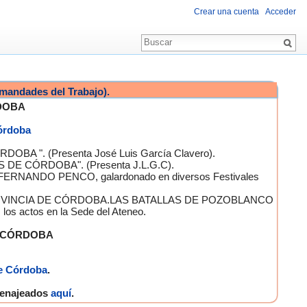
Crear una cuenta
Acceder
mandades del Trabajo).
DOBA
Córdoba
OBA ". (Presenta José Luis García Clavero).
S DE CÓRDOBA". (Presenta J.L.G.C).
 FERNANDO PENCO, galardonado en diversos Festivales
A PROVINCIA DE CÓRDOBA.LAS BATALLAS DE POZOBLANCO
 actos en la Sede del Ateneo.
E CÓRDOBA
e Córdoba
.
omenajeados
aquí
.