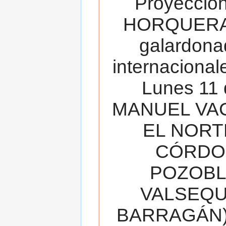
Proyecció
HORQUERA
galardona
internacionale
Lunes 11 
MANUEL VAC
EL NORT
CÓRDOB
POZOBL
VALSEQUIL
BARRAGÁN).T