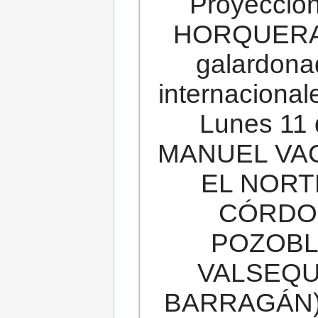
Proyecció
HORQUERA
galardona
internacionale
Lunes 11 
MANUEL VAC
EL NORT
CÓRDOB
POZOBL
VALSEQUIL
BARRAGÁN).T