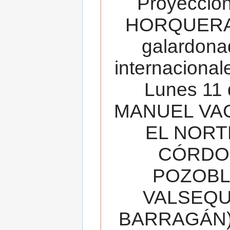
Proyecció
HORQUERA
galardona
internacionale
Lunes 11 
MANUEL VAC
EL NORT
CÓRDOB
POZOBL
VALSEQUIL
BARRAGÁN).T