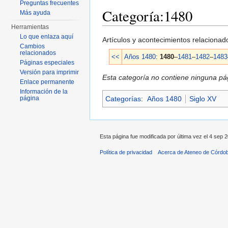
Preguntas frecuentes
Categoría:1480
Más ayuda
Herramientas
Saltar a:
navegación
,
buscar
Lo que enlaza aquí
Artículos y acontecimientos relaciona
Cambios
relacionados
<<
Años 1480
:
1480
–
1481
–
1482
–
1483
Páginas especiales
Versión para imprimir
Esta categoría no contiene ninguna pág
Enlace permanente
Información de la
Categorías
:
Años 1480
Siglo XV
página
Esta página fue modificada por última vez el 4 sep 2
Política de privacidad
Acerca de Ateneo de Córdo