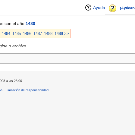
Ayuda
¡Ayúdan
dos con el año
1480
.
–
1484
–
1485
–
1486
–
1487
–
1488
–
1489
>>
ina o archivo.
008 a las 23:00.
ba
Limitación de responsabilidad