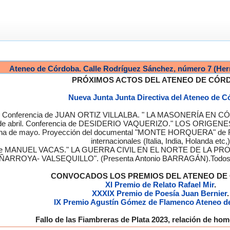
Ateneo de Córdoba. Calle Rodríguez Sánchez, número 7 (Her
PRÓXIMOS ACTOS DEL ATENEO DE CÓR
Nueva Junta Junta Directiva del Ateneo de 
a. Conferencia de JUAN ORTIZ VILLALBA. " LA MASONERÍA EN CÓRD
de abril. Conferencia de DESIDERIO VAQUERIZO." LOS ORIGENE
semana de mayo. Proyección del documental "MONTE HORQUERA" de
internacionales (Italia, India, Holanda etc,)
cia de MANUEL VACAS." LA GUERRA CIVIL EN EL NORTE DE L
ÑARROYA- VALSEQUILLO". (Presenta Antonio BARRAGÁN).Todos los
CONVOCADOS LOS PREMIOS DEL ATENEO D
XI Premio de Relato Rafael Mir
.
XXXIX Premio de Poesía Juan Bernier
.
IX Premio Agustín Gómez de Flamenco Ateneo d
Fallo de las Fiambreras de Plata 2023, relación de h