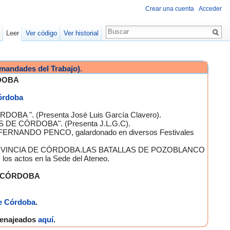
Crear una cuenta
Acceder
Leer
Ver código
Ver historial
mandades del Trabajo).
DOBA
Córdoba
OBA ". (Presenta José Luis García Clavero).
S DE CÓRDOBA". (Presenta J.L.G.C).
 FERNANDO PENCO, galardonado en diversos Festivales
A PROVINCIA DE CÓRDOBA.LAS BATALLAS DE POZOBLANCO
 actos en la Sede del Ateneo.
E CÓRDOBA
e Córdoba
.
omenajeados
aquí
.