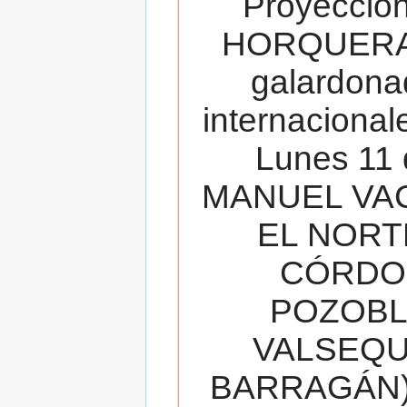
Proyecció
HORQUERA
galardona
internacionale
Lunes 11 
MANUEL VAC
EL NORT
CÓRDOB
POZOBL
VALSEQUIL
BARRAGÁN).T