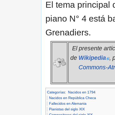
El tema principal 
piano N° 4 está b
Grenadiers.
El presente artí
de
Wikipedia
, 
Commons-Atri
Categorías
:
Nacidos en 1794
Nacidos en República Checa
Fallecidos en Alemania
Pianistas del siglo XIX
Compositores del siglo XIX