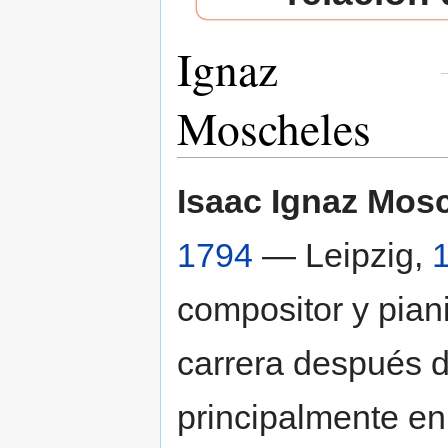
Ignaz
Moscheles
Saltar a:
navegación
,
buscar
Isaac Ignaz Mos
1794
— Leipzig,
compositor y pian
carrera después d
principalmente en