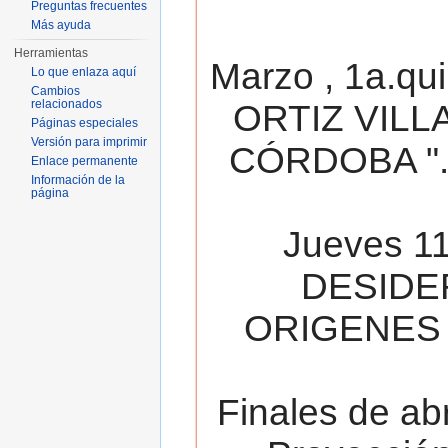
Preguntas frecuentes
Más ayuda
Herramientas
Marzo , 1a.qu
Lo que enlaza aquí
Cambios
relacionados
ORTIZ VILL
Páginas especiales
Versión para imprimir
CÓRDOBA ". 
Enlace permanente
Información de la
página
Jueves 11
DESIDE
ORIGENES 
Finales de ab