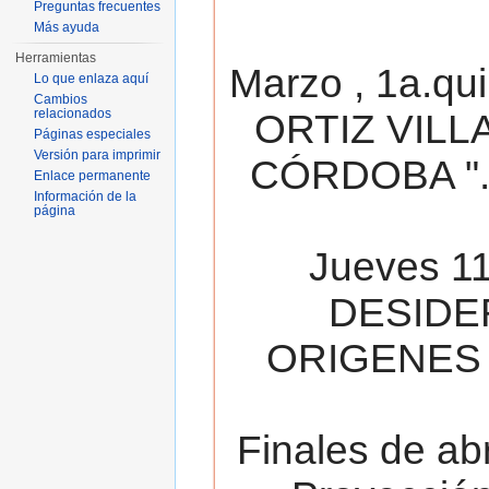
Preguntas frecuentes
Más ayuda
Herramientas
Marzo , 1a.qu
Lo que enlaza aquí
Cambios
relacionados
ORTIZ VILL
Páginas especiales
Versión para imprimir
CÓRDOBA ". 
Enlace permanente
Información de la
página
Jueves 11
DESIDE
ORIGENES 
Finales de ab