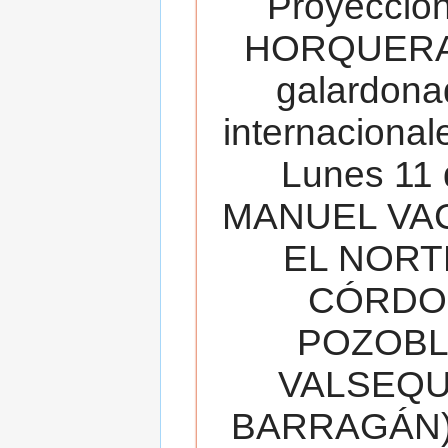
Proyecció
HORQUERA
galardona
internacionale
Lunes 11 
MANUEL VAC
EL NORT
CÓRDOB
POZOBL
VALSEQUIL
BARRAGÁN).T