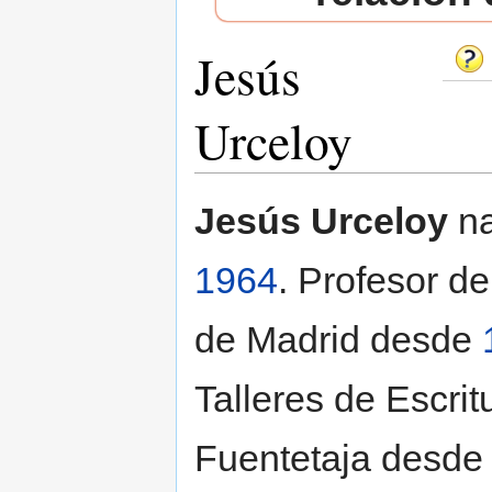
Jesús
Urceloy
Saltar a:
navegación
,
buscar
Jesús Urceloy
na
1964
. Profesor de
de Madrid desde
Talleres de Escrit
Fuentetaja desd