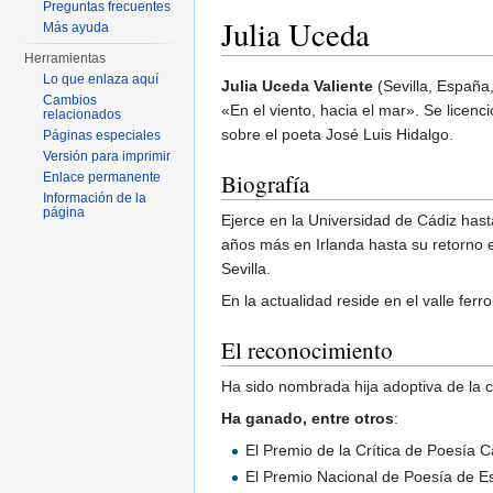
Preguntas frecuentes
Julia Uceda
Más ayuda
Herramientas
Saltar a:
navegación
,
buscar
Lo que enlaza aquí
Julia Uceda Valiente
(Sevilla, España
Cambios
«En el viento, hacia el mar». Se licen
relacionados
sobre el poeta José Luis Hidalgo.
Páginas especiales
Versión para imprimir
Biografía
Enlace permanente
Información de la
página
Ejerce en la Universidad de Cádiz hast
años más en Irlanda hasta su retorno e
Sevilla.
En la actualidad reside en el valle ferr
El reconocimiento
Ha sido nombrada hija adoptiva de la c
Ha ganado, entre otros
:
El Premio de la Crítica de Poesía C
El Premio Nacional de Poesía de Es