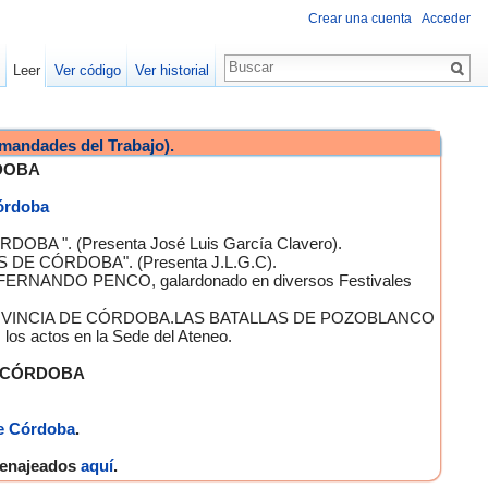
Crear una cuenta
Acceder
Leer
Ver código
Ver historial
mandades del Trabajo).
DOBA
Córdoba
OBA ". (Presenta José Luis García Clavero).
S DE CÓRDOBA". (Presenta J.L.G.C).
 FERNANDO PENCO, galardonado en diversos Festivales
A PROVINCIA DE CÓRDOBA.LAS BATALLAS DE POZOBLANCO
 actos en la Sede del Ateneo.
E CÓRDOBA
e Córdoba
.
omenajeados
aquí
.