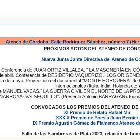
Ateneo de Córdoba. Calle Rodríguez Sánchez, número 7 (Her
PRÓXIMOS ACTOS DEL ATENEO DE CÓR
Nueva Junta Junta Directiva del Ateneo de 
a. Conferencia de JUAN ORTIZ VILLALBA. " LA MASONERÍA EN CÓRD
de abril. Conferencia de DESIDERIO VAQUERIZO." LOS ORIGENE
semana de mayo. Proyección del documental "MONTE HORQUERA" de
internacionales (Italia, India, Holanda etc,)
cia de MANUEL VACAS." LA GUERRA CIVIL EN EL NORTE DE L
ÑARROYA- VALSEQUILLO". (Presenta Antonio BARRAGÁN).Todos los
CONVOCADOS LOS PREMIOS DEL ATENEO D
XI Premio de Relato Rafael Mir
.
XXXIX Premio de Poesía Juan Bernier
.
IX Premio Agustín Gómez de Flamenco Ateneo d
Fallo de las Fiambreras de Plata 2023, relación de h