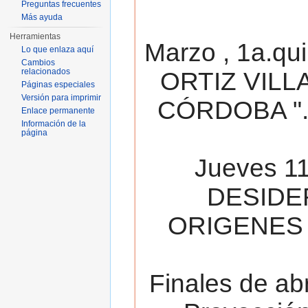
Preguntas frecuentes
Más ayuda
Herramientas
Marzo , 1a.qu
Lo que enlaza aquí
Cambios
relacionados
ORTIZ VILL
Páginas especiales
Versión para imprimir
CÓRDOBA ". 
Enlace permanente
Información de la
página
Jueves 11
DESIDE
ORIGENES 
Finales de ab