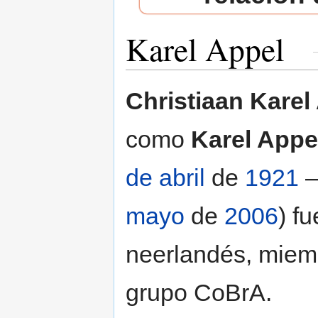
Karel Appel
Saltar a:
navegación
,
buscar
Christiaan Karel
como
Karel Appe
de abril
de
1921
–
mayo
de
2006
) fu
neerlandés, miem
grupo CoBrA.