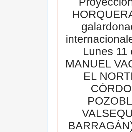
Proyecció
HORQUERA
galardona
internacionale
Lunes 11 
MANUEL VAC
EL NORT
CÓRDOB
POZOBL
VALSEQUIL
BARRAGÁN).T