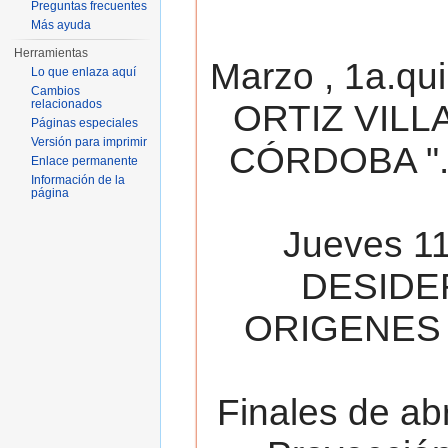
Preguntas frecuentes
Más ayuda
Herramientas
Marzo , 1a.qu
Lo que enlaza aquí
Cambios
relacionados
ORTIZ VILL
Páginas especiales
Versión para imprimir
CÓRDOBA ". 
Enlace permanente
Información de la
página
Jueves 11
DESIDE
ORIGENES 
Finales de ab