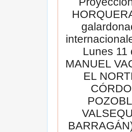
Proyecció
HORQUERA
galardona
internacionale
Lunes 11 
MANUEL VAC
EL NORT
CÓRDOB
POZOBL
VALSEQUIL
BARRAGÁN).T