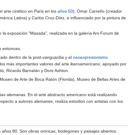
l arte cinético en Paris en los
años 50
), Omar Carreño (creador
érica Latina) y Carlos Cruz-Díez, e influenciado por la pintura de
o la exposición "Masada", realizada en la galería Ars Forum de
e entonces.
ado dentro de la post-vanguardia y el
neoexpresionismo
 los más importantes valores del arte iberoamericano, apoyado por
ulo, Ricardo Barnatán y Dore Ashton.
Museo de Arte de Boca Ratón (Florida), Museo de Bellas Artes de
as alemanas. En el arte abstracto americano está realizando
specto a autores alemanes, realiza estudios con artistas con los
s años 80. Son obras oníricas, bodegones y paisajes abiertos.