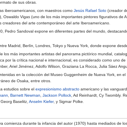
ormato de sus obras.
istas iberoamericanos, con maestros como
Jesús Rafael Soto
(creador de
, Oswaldo Vigas (uno de los más importantes pintores figurativos de Am
s creadores del arte contemporáneo del arte Iberoamericano.
os 90, Pedro Sandoval expone en diferentes partes del mundo, destacand
 entre Madrid, Berlín, Londres, Tokyo y Nueva York, donde expone desd
 los más importantes artistas del panorama pictórico mundial, catalog
a por la crítica nacional e internacional, es considerado como uno de
Ímber, Ariel Jiménez, Adolfo Wilson, Graziana La Rocca, Julia Sáez Ang
ntenidas en la colección del Museo Guggenheim de Nueva York, en el 
ráneo de Osaka, entre otros.
za estudios sobre el
expresionismo abstracto
americano y las vanguardi
mann
,
Barnett Newman
,
Jackson Pollock
, Ad Reinhardt, Cy Twombly. Re
Georg Baselitz,
Anselm Kiefer
, y Sigmar Polke.
iva comienza durante la infancia del autor (1970) hasta mediados de lo