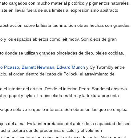
mato cargados con mucho material pictórico y pigmentos naturales
te en llevar fuera de sus límites al expresionismo abstracto
 abstracción sobre la fiesta taurina. Son obras hechas con grandes
lo y los espacios abiertos como leit motiv. Son óleos de gran
ato donde se utilizan grandes pinceladas de óleo, pieles cocidas,
lo Picasso
,
Barnett Newman
,
Edvard Munch
y Cy Twombly entre
io, el orden dentro del caos de Pollock, el atrevimiento de
 el interior del artista. Desde el interior, Pedro Sandoval observa
re papel y nylon. La pincelada es libre y la textura presenta
ya que sólo ve lo que le interesa. Son obras en las que se emplea
ajes del alma. Es la interpretación del autor de la capacidad del ser
 mucha textura donde predomina el color y el volumen
e líneas y pinturas que evocan la infancia del autor. Son obras al