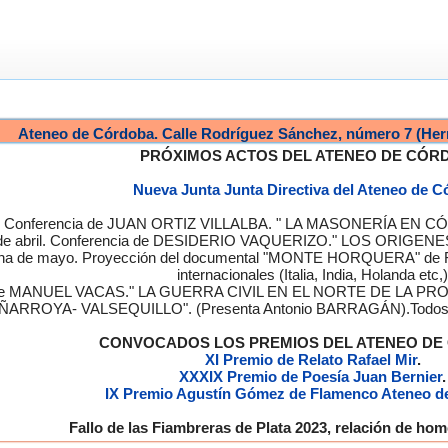
Ateneo de Córdoba. Calle Rodríguez Sánchez, número 7 (Her
PRÓXIMOS ACTOS DEL ATENEO DE CÓR
Nueva Junta Junta Directiva del Ateneo de 
a. Conferencia de JUAN ORTIZ VILLALBA. " LA MASONERÍA EN CÓRD
de abril. Conferencia de DESIDERIO VAQUERIZO." LOS ORIGENE
semana de mayo. Proyección del documental "MONTE HORQUERA" de
internacionales (Italia, India, Holanda etc,)
cia de MANUEL VACAS." LA GUERRA CIVIL EN EL NORTE DE L
ÑARROYA- VALSEQUILLO". (Presenta Antonio BARRAGÁN).Todos los
CONVOCADOS LOS PREMIOS DEL ATENEO D
XI Premio de Relato Rafael Mir
.
XXXIX Premio de Poesía Juan Bernier
.
IX Premio Agustín Gómez de Flamenco Ateneo d
Fallo de las Fiambreras de Plata 2023, relación de h