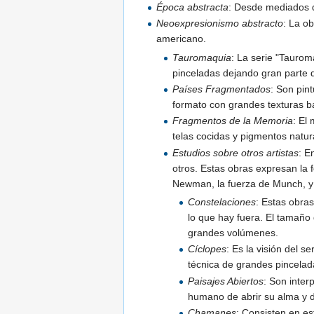
Época abstracta
: Desde mediados d
Neoexpresionismo abstracto
: La o
americano.
Tauromaquia
: La serie "Taurom
pinceladas dejando gran parte d
Países Fragmentados
: Son pin
formato con grandes texturas ba
Fragmentos de la Memoria
: El
telas cocidas y pigmentos natur
Estudios sobre otros artistas
: E
otros. Estas obras expresan la f
Newman, la fuerza de Munch, y 
Constelaciones
: Estas obras
lo que hay fuera. El tamaño 
grandes volúmenes.
Cíclopes
: Es la visión del 
técnica de grandes pincelada
Paisajes Abiertos
: Son inter
humano de abrir su alma y d
Chamanes
: Consisten en es