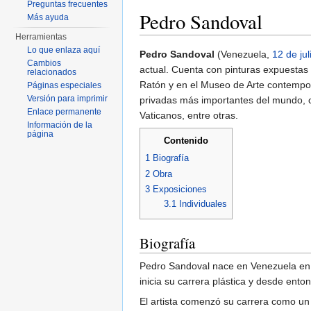
Preguntas frecuentes
Pedro Sandoval
Más ayuda
Herramientas
Saltar a:
navegación
,
buscar
Lo que enlaza aquí
Pedro Sandoval
(Venezuela,
12 de jul
Cambios
actual. Cuenta con pinturas expuest
relacionados
Ratón y en el Museo de Arte contempor
Páginas especiales
Versión para imprimir
privadas más importantes del mundo, c
Enlace permanente
Vaticanos, entre otras.
Información de la
página
Contenido
1
Biografía
2
Obra
3
Exposiciones
3.1
Individuales
Biografía
Pedro Sandoval nace en Venezuela en e
inicia su carrera plástica y desde ent
El artista comenzó su carrera como un a