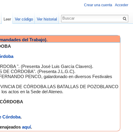
Crear una cuenta
Acceder
Leer
Ver código
Ver historial
mandades del Trabajo).
DOBA
Córdoba
OBA ". (Presenta José Luis García Clavero).
S DE CÓRDOBA". (Presenta J.L.G.C).
 FERNANDO PENCO, galardonado en diversos Festivales
A PROVINCIA DE CÓRDOBA.LAS BATALLAS DE POZOBLANCO
 actos en la Sede del Ateneo.
E CÓRDOBA
e Córdoba
.
omenajeados
aquí
.