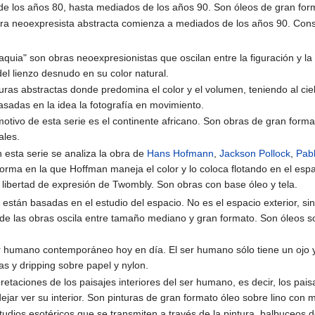
e los años 80, hasta mediados de los años 90. Son óleos de gran for
bra neoexpresista abstracta comienza a mediados de los años 90. Consis
aquia" son obras neoexpresionistas que oscilan entre la figuración y la
el lienzo desnudo en su color natural.
turas abstractas donde predomina el color y el volumen, teniendo al cie
sadas en la idea la fotografía en movimiento.
 motivo de esta serie es el continente africano. Son obras de gran form
ales.
n esta serie se analiza la obra de
Hans Hofmann
,
Jackson Pollock
,
Pab
orma en la que Hoffman maneja el color y lo coloca flotando en el espac
libertad de expresión de Twombly. Son obras con base óleo y tela.
 están basadas en el estudio del espacio. No es el espacio exterior, sino
de las obras oscila entre tamaño mediano y gran formato. Son óleos sob
ser humano contemporáneo hoy en día. El ser humano sólo tiene un ojo 
s y dripping sobre papel y nylon.
pretaciones de los paisajes interiores del ser humano, es decir, los pais
ejar ver su interior. Son pinturas de gran formato óleo sobre lino con
tudios esotéricos que se transmiten a través de la pintura, balbuceos d