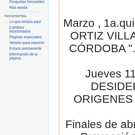
Preguntas frecuentes
Más ayuda
Herramientas
Marzo , 1a.qu
Lo que enlaza aquí
Cambios
relacionados
ORTIZ VILL
Páginas especiales
Versión para imprimir
CÓRDOBA ". 
Enlace permanente
Información de la
página
Jueves 11
DESIDE
ORIGENES 
Finales de ab