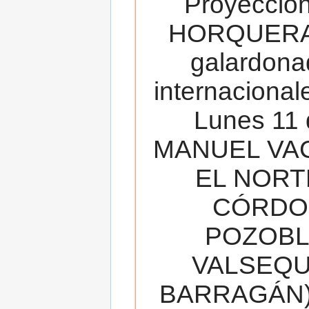
Proyecció
HORQUERA
galardona
internacionale
Lunes 11 
MANUEL VAC
EL NORT
CÓRDOB
POZOBL
VALSEQUIL
BARRAGÁN).T