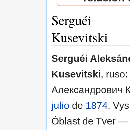
Serguéi
Kusevitski
Saltar a:
navegación
,
buscar
Serguéi Aleksán
Kusevitski
, ruso
Александрович К
julio
de
1874
, Vys
Óblast de Tver 