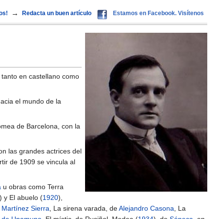
→
os!
Redacta un buen artículo
Estamos en Facebook. Visítenos
, tanto en castellano como
hacia el mundo de la
omea de Barcelona, con la
n las grandes actrices del
tir de 1909 se vincula al
a
u obras como Terra
) y El abuelo (
1920
),
 Martínez Sierra
, La sirena varada, de
Alejandro Casona
, La