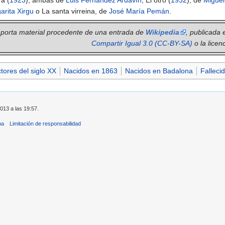
ra (
1923
), ambas de
Luis Fernández Ardavín
, El otro (
1932
), de
Migue
arita Xirgu
o La santa virreina, de
José María Pemán
.
 aporta material procedente de una entrada de
Wikipedia
, publicada 
Compartir Igual 3.0 (CC-BY-SA)
o la licen
tores del siglo XX
Nacidos en 1863
Nacidos en Badalona
Falleci
2013 a las 19:57.
ba
Limitación de responsabilidad