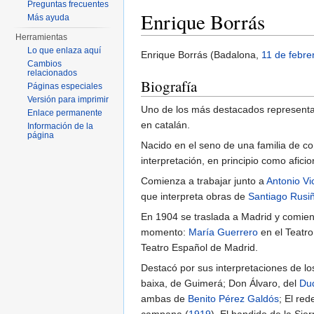
Preguntas frecuentes
Enrique Borrás
Más ayuda
Herramientas
Saltar a:
navegación
,
buscar
Lo que enlaza aquí
Enrique Borrás (Badalona,
11 de febre
Cambios
relacionados
Biografía
Páginas especiales
Versión para imprimir
Uno de los más destacados representa
Enlace permanente
en catalán.
Información de la
página
Nacido en el seno de una familia de c
interpretación, en principio como afic
Comienza a trabajar junto a
Antonio Vi
que interpreta obras de
Santiago Rusiñ
En 1904 se traslada a Madrid y comien
momento:
María Guerrero
en el Teatro
Teatro Español de Madrid.
Destacó por sus interpretaciones de lo
baixa, de Guimerá; Don Álvaro, del
Du
ambas de
Benito Pérez Galdós
; El red