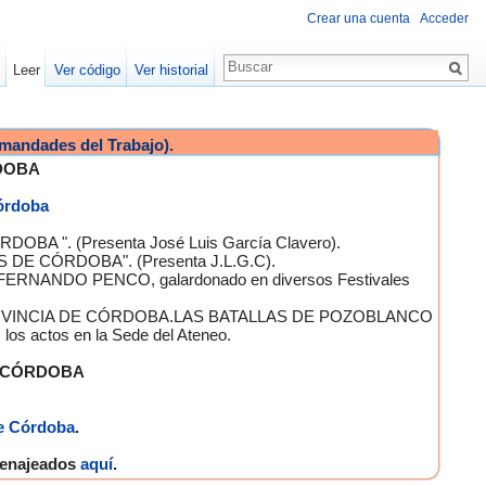
Crear una cuenta
Acceder
Leer
Ver código
Ver historial
mandades del Trabajo).
DOBA
Córdoba
OBA ". (Presenta José Luis García Clavero).
S DE CÓRDOBA". (Presenta J.L.G.C).
 FERNANDO PENCO, galardonado en diversos Festivales
A PROVINCIA DE CÓRDOBA.LAS BATALLAS DE POZOBLANCO
 actos en la Sede del Ateneo.
E CÓRDOBA
e Córdoba
.
omenajeados
aquí
.