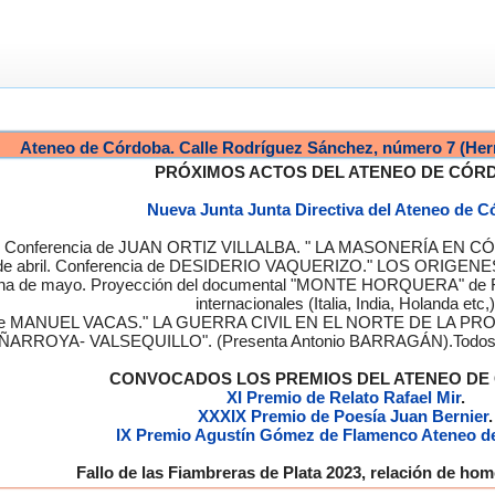
Ateneo de Córdoba. Calle Rodríguez Sánchez, número 7 (Her
PRÓXIMOS ACTOS DEL ATENEO DE CÓR
Nueva Junta Junta Directiva del Ateneo de 
a. Conferencia de JUAN ORTIZ VILLALBA. " LA MASONERÍA EN CÓRD
de abril. Conferencia de DESIDERIO VAQUERIZO." LOS ORIGENE
semana de mayo. Proyección del documental "MONTE HORQUERA" de
internacionales (Italia, India, Holanda etc,)
cia de MANUEL VACAS." LA GUERRA CIVIL EN EL NORTE DE L
ÑARROYA- VALSEQUILLO". (Presenta Antonio BARRAGÁN).Todos los
CONVOCADOS LOS PREMIOS DEL ATENEO D
XI Premio de Relato Rafael Mir
.
XXXIX Premio de Poesía Juan Bernier
.
IX Premio Agustín Gómez de Flamenco Ateneo d
Fallo de las Fiambreras de Plata 2023, relación de h