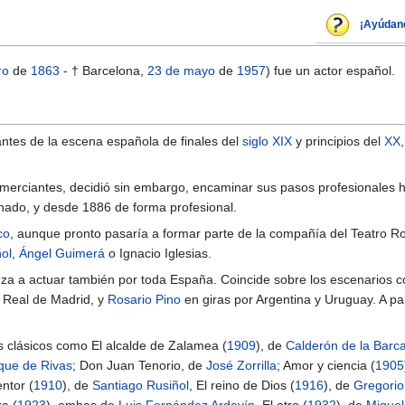
¡Ayúdan
ro
de
1863
- † Barcelona,
23 de mayo
de
1957
) fue un actor español.
ntes de la escena española de finales del
siglo XIX
y principios del
XX
omerciantes, decidió sin embargo, encaminar sus pasos profesionales 
ionado, y desde 1886 de forma profesional.
co
, aunque pronto pasaría a formar parte de la compañía del Teatro R
ol
,
Ángel Guimerá
o Ignacio Iglesias.
za a actuar también por toda España. Coincide sobre los escenarios co
 Real de Madrid, y
Rosario Pino
en giras por Argentina y Uruguay. A par
s clásicos como El alcalde de Zalamea (
1909
), de
Calderón de la Barc
que de Rivas
; Don Juan Tenorio, de
José Zorrilla
; Amor y ciencia (
1905
entor (
1910
), de
Santiago Rusiñol
, El reino de Dios (
1916
), de
Gregorio