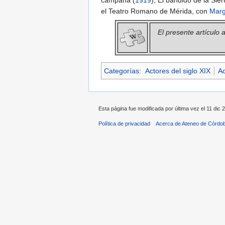
campana (
1919
), El bandido de la Sier
el Teatro Romano de Mérida, con
Marg
El presente artículo
Categorías
:
Actores del siglo XIX
Ac
Esta página fue modificada por última vez el 11 dic 
Política de privacidad
Acerca de Ateneo de Córdo