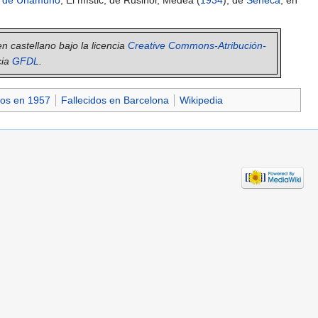
l de Unamuno
, El místic, de Rusiñol, Medea (
1934
), de
Séneca
, en
en castellano bajo la licencia
Creative Commons-Atribución-
cia
GFDL
.
dos en 1957
Fallecidos en Barcelona
Wikipedia