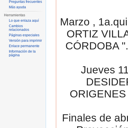
Preguntas frecuentes
Más ayuda
Herramientas
Marzo , 1a.qu
Lo que enlaza aquí
Cambios
relacionados
ORTIZ VILL
Páginas especiales
Versión para imprimir
CÓRDOBA ". 
Enlace permanente
Información de la
página
Jueves 11
DESIDE
ORIGENES 
Finales de ab