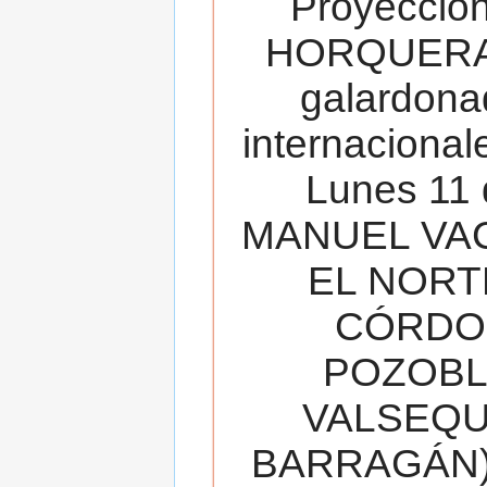
Proyecció
HORQUERA
galardona
internacionale
Lunes 11 
MANUEL VAC
EL NORT
CÓRDOB
POZOBL
VALSEQUIL
BARRAGÁN).T