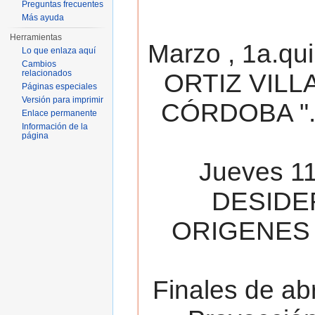
Preguntas frecuentes
Más ayuda
Herramientas
Marzo , 1a.qu
Lo que enlaza aquí
Cambios
relacionados
ORTIZ VILL
Páginas especiales
Versión para imprimir
CÓRDOBA ". 
Enlace permanente
Información de la
página
Jueves 11
DESIDE
ORIGENES 
Finales de ab