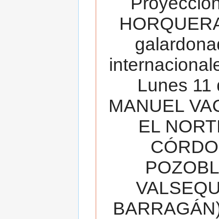
Proyecció
HORQUERA
galardona
internacionale
Lunes 11 
MANUEL VAC
EL NORT
CÓRDOB
POZOBL
VALSEQUIL
BARRAGÁN).T