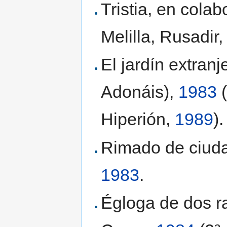
Tristia, en cola
Melilla, Rusadir
El jardín extranj
Adonáis),
1983
(
Hiperión,
1989
).
Rimado de ciuda
1983
.
Égloga de dos r