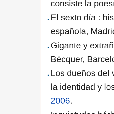
consiste la poes
El sexto día : hi
española, Madri
Gigante y extrañ
Bécquer, Barcel
Los dueños del v
la identidad y l
2006
.